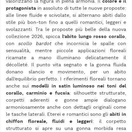
valorizzano la figura in piena armonia. Il
colore è il
protagonista
in assoluto di tutte le nuove proposte:
alle linee fluide e scivolate, si alternano abiti dallo
stile più bon-ton fino a quelli romantici, leggeri e
svolazzanti. Tra le proposte più belle della nuova
collezione 2026, spicca
l’abito lungo rosso corallo
,
con
scollo bardot
che incornicia le spalle con
sensualità, mentre piccole applicazioni floreali
ricamate a mano illuminano delicatamente il
décolleté. Il punto vita segnato e la gonna fluida
donano slancio e movimento, per un abito
dall’equilibrio perfetto. I riferimenti floreali tornano
anche sui
modelli in satin luminoso nei toni del
corallo, carminio e fucsia
: silhouette strutturate,
corpetti aderenti e gonne ampie dialogano
armoniosamente anche con dettagli originali come
le tasche laterali. Eterei e romantici sono gli
abiti in
chiffon floreale, fluidi e leggeri
: il corpetto
strutturato si apre su una gonna morbida resa