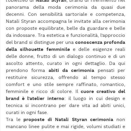
l’obiettivo di
Natali Styran
, brand di riferimento nel
panorama della moda cerimonia da quasi due
decenni. Con sensibilità sartoriale e competenza,
Natali Styran accompagna le invitate alla cerimonia
con proposte equilibrate, belle da guardare e belle
da indossare. Tra estetica e funzionalità, l’approccio
del brand si distingue per una
conoscenza profonda
della silhouette femminile
e delle esigenze reali
delle donne, frutto di un dialogo continuo e di un
ascolto attento, curato in ogni dettaglio. Da qui
prendono forma
abiti da cerimonia
pensati per
restituire sicurezza, offrendo al tempo stesso
comfort e uno stile sempre raffinato, romantico,
femminile e ricco di colore. Il
cuore creativo del
brand è l’atelier interno
: il luogo in cui design e
tecnica si incontrano per dare vita ad abiti unici,
curati in ogni fase.
Tra le
proposte di Natali Styran cerimonia
non
mancano linee pulite e mai rigide, volumi studiati e