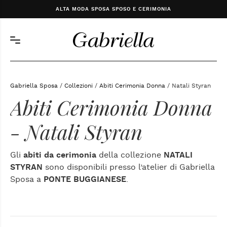
ALTA MODA SPOSA SPOSO E CERIMONIA
Gabriella Sposa
/
Collezioni
/
Abiti Cerimonia Donna
/ Natali Styran
Abiti Cerimonia Donna
- Natali Styran
Gli
abiti da cerimonia
della collezione
NATALI
STYRAN
sono disponibili presso l’atelier di Gabriella
Sposa a
PONTE BUGGIANESE
.