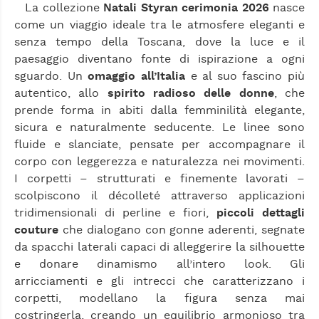
La collezione
Natali Styran cerimonia 2026
nasce
come un viaggio ideale tra le atmosfere eleganti e
senza tempo della Toscana, dove la luce e il
paesaggio diventano fonte di ispirazione a ogni
sguardo. Un
omaggio all’Italia
e al suo fascino più
autentico, allo
spirito radioso delle donne
, che
prende forma in abiti dalla femminilità elegante,
sicura e naturalmente seducente. Le linee sono
fluide e slanciate, pensate per accompagnare il
corpo con leggerezza e naturalezza nei movimenti.
I corpetti – strutturati e finemente lavorati –
scolpiscono il décolleté attraverso applicazioni
tridimensionali di perline e fiori,
piccoli dettagli
couture
che dialogano con gonne aderenti, segnate
da spacchi laterali capaci di alleggerire la silhouette
e donare dinamismo all’intero look. Gli
arricciamenti e gli intrecci che caratterizzano i
corpetti, modellano la figura senza mai
costringerla, creando un equilibrio armonioso tra