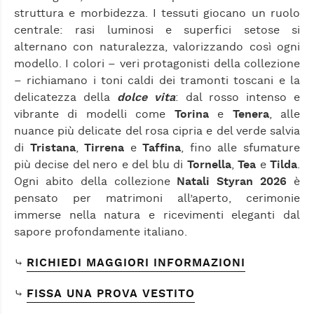
struttura e morbidezza. I tessuti giocano un ruolo
centrale: rasi luminosi e superfici setose si
alternano con naturalezza, valorizzando così ogni
modello. I colori – veri protagonisti della collezione
– richiamano i toni caldi dei tramonti toscani e la
delicatezza della
dolce vita
: dal rosso intenso e
vibrante di modelli come
Torina
e
Tenera
, alle
nuance più delicate del rosa cipria e del verde salvia
di
Tristana
,
Tirrena
e
Taffina
, fino alle sfumature
più decise del nero e del blu di
Tornella
,
Tea
e
Tilda
.
Ogni abito della collezione
Natali Styran 2026
è
pensato per matrimoni all’aperto, cerimonie
immerse nella natura e ricevimenti eleganti dal
sapore profondamente italiano.
⤷
RICHIEDI MAGGIORI INFORMAZIONI
⤷
FISSA UNA PROVA VESTITO