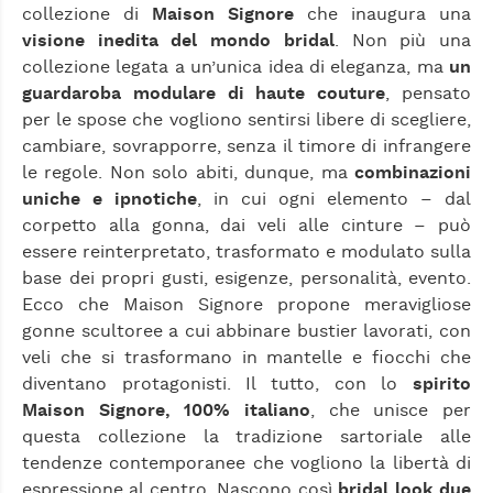
collezione di
Maison Signore
che inaugura una
visione inedita del mondo bridal
. Non più una
collezione legata a un’unica idea di eleganza, ma
un
guardaroba modulare di haute couture
, pensato
per le spose che vogliono sentirsi libere di scegliere,
cambiare, sovrapporre, senza il timore di infrangere
le regole. Non solo abiti, dunque, ma
combinazioni
uniche e ipnotiche
, in cui ogni elemento – dal
corpetto alla gonna, dai veli alle cinture – può
essere reinterpretato, trasformato e modulato sulla
base dei propri gusti, esigenze, personalità, evento.
Ecco che Maison Signore propone meravigliose
gonne scultoree a cui abbinare bustier lavorati, con
veli che si trasformano in mantelle e fiocchi che
diventano protagonisti. Il tutto, con lo
spirito
Maison Signore, 100% italiano
, che unisce per
questa collezione la tradizione sartoriale alle
tendenze contemporanee che vogliono la libertà di
espressione al centro. Nascono così
bridal look due