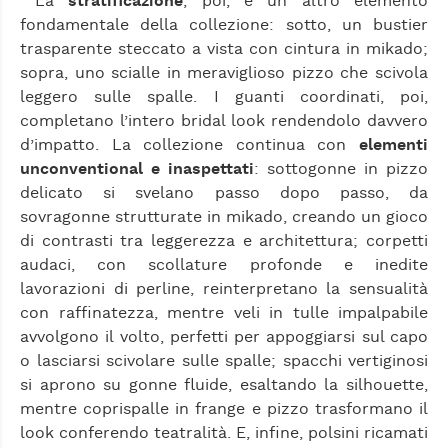
La
stratificazione
, poi, è un altro elemento
fondamentale della collezione: sotto, un bustier
trasparente steccato a vista con cintura in mikado;
sopra, uno scialle in meraviglioso pizzo che scivola
leggero sulle spalle. I guanti coordinati, poi,
completano l’intero bridal look rendendolo davvero
d’impatto. La collezione continua con
elementi
unconventional e inaspettati
: sottogonne in pizzo
delicato si svelano passo dopo passo, da
sovragonne strutturate in mikado, creando un gioco
di contrasti tra leggerezza e architettura; corpetti
audaci, con scollature profonde e inedite
lavorazioni di perline, reinterpretano la sensualità
con raffinatezza, mentre veli in tulle impalpabile
avvolgono il volto, perfetti per appoggiarsi sul capo
o lasciarsi scivolare sulle spalle; spacchi vertiginosi
si aprono su gonne fluide, esaltando la silhouette,
mentre coprispalle in frange e pizzo trasformano il
look conferendo teatralità. E, infine, polsini ricamati