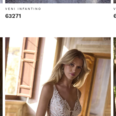
VENI INFANTINO
V
63271