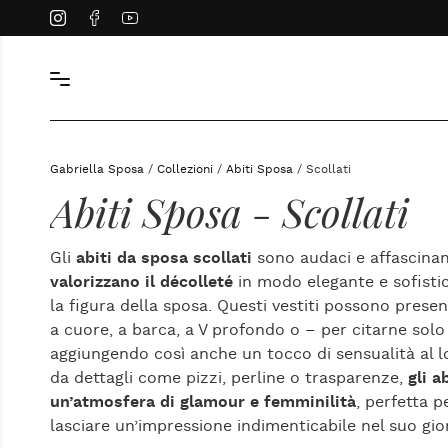
Instagram
Facebook
YouTube
Gabriella Sposa
/
Collezioni
/
Abiti Sposa
/ Scollati
Abiti Sposa - Scollati
Gli
abiti da sposa scollati
sono audaci e affascinanti
valorizzano il décolleté
in modo elegante e sofisti
la figura della sposa. Questi vestiti possono prese
a cuore, a barca, a V profondo o – per citarne solo
aggiungendo così anche un tocco di sensualità al lo
da dettagli come pizzi, perline o trasparenze,
gli a
un’atmosfera di glamour e femminilità
, perfetta 
lasciare un’impressione indimenticabile nel suo gio