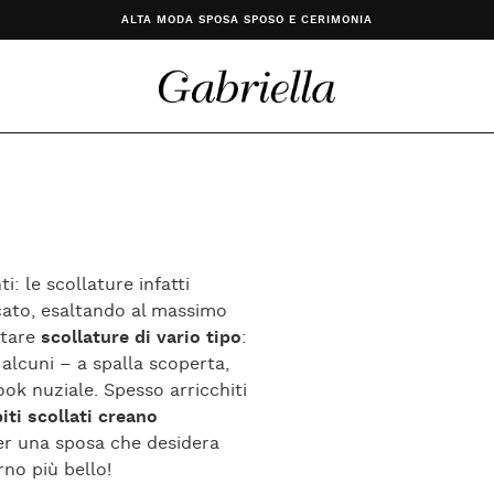
ALTA MODA SPOSA SPOSO E CERIMONIA
: le scollature infatti
cato, esaltando al massimo
ntare
scollature di vario tipo
:
 alcuni – a spalla scoperta,
ok nuziale. Spesso arricchiti
biti scollati creano
per una sposa che desidera
rno più bello!