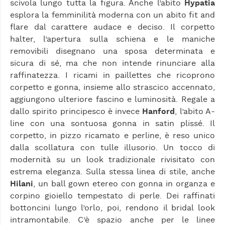
scivola lungo tutta la figura. Anche l’abito
Hypatia
esplora la femminilità moderna con un abito fit and
flare dal carattere audace e deciso. Il corpetto
halter, l’apertura sulla schiena e le maniche
removibili disegnano una sposa determinata e
sicura di sé, ma che non intende rinunciare alla
raffinatezza. I ricami in paillettes che ricoprono
corpetto e gonna, insieme allo strascico accennato,
aggiungono ulteriore fascino e luminosità. Regale a
dallo spirito principesco è invece
Hanford
, l’abito A-
line con una sontuosa gonna in satin plissé. Il
corpetto, in pizzo ricamato e perline, è reso unico
dalla scollatura con tulle illusorio. Un tocco di
modernità su un look tradizionale rivisitato con
estrema eleganza. Sulla stessa linea di stile, anche
Hilani
, un ball gown etereo con gonna in organza e
corpino gioiello tempestato di perle. Dei raffinati
bottoncini lungo l’orlo, poi, rendono il bridal look
intramontabile. C’è spazio anche per le linee