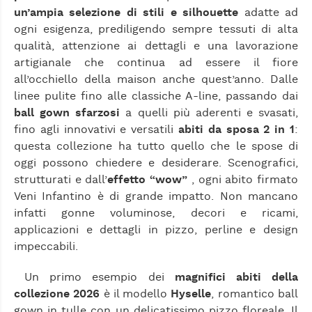
un’ampia selezione di stili e silhouette
adatte ad
ogni esigenza, prediligendo sempre tessuti di alta
qualità, attenzione ai dettagli e una lavorazione
artigianale che continua ad essere il fiore
all’occhiello della maison anche quest’anno. Dalle
linee pulite fino alle classiche A-line, passando dai
ball gown sfarzosi
a quelli più aderenti e svasati,
fino agli innovativi e versatili
abiti da sposa 2 in 1
:
questa collezione ha tutto quello che le spose di
oggi possono chiedere e desiderare. Scenografici,
strutturati e dall’
effetto “wow”
, ogni abito firmato
Veni Infantino è di grande impatto. Non mancano
infatti gonne voluminose, decori e ricami,
applicazioni e dettagli in pizzo, perline e design
impeccabili.
Un primo esempio dei
magnifici abiti della
collezione 2026
è il modello
Hyselle
, romantico ball
gown in tulle con un delicatissimo pizzo floreale. Il