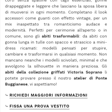
corti senza spalline con tagli essenziali, gonne
drappeggiate e leggere che lasciano la sposa libera
di muoversi in ogni momento. Completano il look
accessori come guanti con effetto vintage, per un
mix inaspettato tra romanticismo audace e
modernità. Perfetti per cerimonie all’aperto o in
comune, sono gli
abiti trasformabili
: da abiti con
gonna lunga in tulle con spacco e strascico a mini-
dress ricamati: modelli pensati per stupire,
cambiare e trasformarsi in qualsiasi momento. Non
mancano neanche i modelli scivolati, minimal e che
avvolgono la silhouette in maniera preziosa. Gli
abiti della collezione griffati Victoria Soprano
li
potete provare presso il nostro
atelier di Ponte
Buggianese
, vi aspettiamo!
⤷
RICHIEDI MAGGIORI INFORMAZIONI
⤷
FISSA UNA PROVA VESTITO