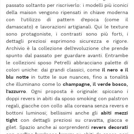
passato soltanto per riscriverlo: i modelli più iconici
della maison vengono ripensati in chiave moderna
con l’utilizzo di pattern d’epoca (come il
damascato) e lavorazioni artigianali. Qui le texture
sono protagoniste, i contrasti sono più forti, i
dettagli preziosi esprimono sicurezza e rigore.
Archivio è la collezione dell’evoluzione che prende
spunto dal passato per guardare avanti. Entrambe
le collezioni sposo Petrelli abbracciano palette di
colori uniche: dai grandi classici, come
il nero e il
blu notte
in tutte le sue nuances, fino a tonalità
che illuminano come lo
champagne, il verde bosco,
l’azzurro
. Ogni proposta è originale: spiccano i
doppi revers in abiti da sposo smoking con palstron
regali, giacche con collo alla coreana senza revers e
bottoni luminosi; bellissimi anche gli
abiti mezzi
tight
con dettagli preziosi su cravatta, giacca e
gilet. Spazio anche ai sorprendenti
revers decorati