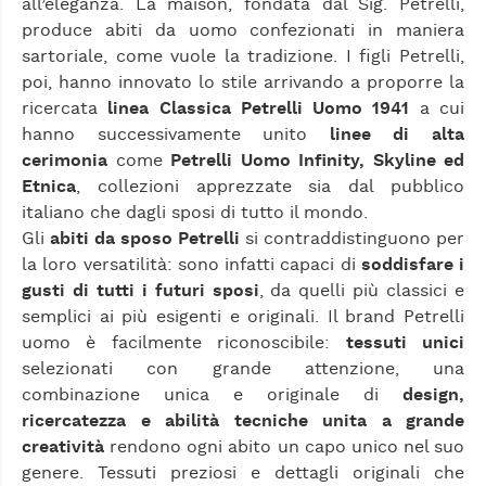
all’eleganza. La maison, fondata dal Sig. Petrelli,
produce abiti da uomo confezionati in maniera
sartoriale, come vuole la tradizione. I figli Petrelli,
poi, hanno innovato lo stile arrivando a proporre la
ricercata
linea Classica Petrelli Uomo 1941
a cui
hanno successivamente unito
linee di alta
cerimonia
come
Petrelli Uomo Infinity, Skyline ed
Etnica
, collezioni apprezzate sia dal pubblico
italiano che dagli sposi di tutto il mondo.
Gli
abiti da sposo Petrelli
si contraddistinguono per
la loro versatilità: sono infatti capaci di
soddisfare i
gusti di tutti i futuri sposi
, da quelli più classici e
semplici ai più esigenti e originali. Il brand Petrelli
uomo è facilmente riconoscibile:
tessuti unici
selezionati con grande attenzione, una
combinazione unica e originale di
design,
ricercatezza e abilità tecniche unita a grande
creatività
rendono ogni abito un capo unico nel suo
genere. Tessuti preziosi e dettagli originali che