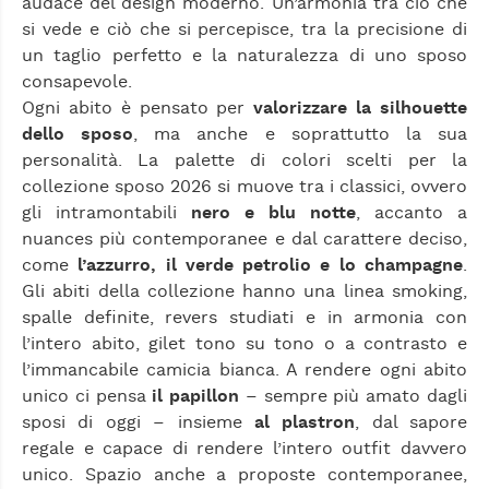
audace del design moderno. Un’armonia tra ciò che
si vede e ciò che si percepisce, tra la precisione di
un taglio perfetto e la naturalezza di uno sposo
consapevole.
Ogni abito è pensato per
valorizzare la silhouette
dello sposo
, ma anche e soprattutto la sua
personalità. La palette di colori scelti per la
collezione sposo 2026 si muove tra i classici, ovvero
gli intramontabili
nero e blu notte
, accanto a
nuances più contemporanee e dal carattere deciso,
come
l’azzurro, il verde petrolio e lo champagne
.
Gli abiti della collezione hanno una linea smoking,
spalle definite, revers studiati e in armonia con
l’intero abito, gilet tono su tono o a contrasto e
l’immancabile camicia bianca. A rendere ogni abito
unico ci pensa
il papillon
– sempre più amato dagli
sposi di oggi – insieme
al plastron
, dal sapore
regale e capace di rendere l’intero outfit davvero
unico. Spazio anche a proposte contemporanee,