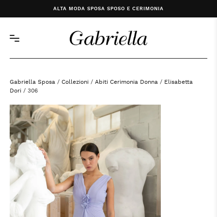
ALTA MODA SPOSA SPOSO E CERIMONIA
Gabriella Sposa
/
Collezioni
/
Abiti Cerimonia Donna
/
Elisabetta
Dori
/ 306