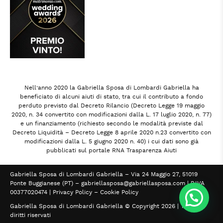
Nell’anno 2020 la Gabriella Sposa di Lombardi Gabriella ha
beneficiato di alcuni aiuti di stato, tra cui il contributo a fondo
perduto previsto dal Decreto Rilancio (Decreto Legge 19 maggio
2020, n. 34 convertito con modificazioni dalla L. 17 luglio 2020, n. 77)
e un finanziamento (richiesto secondo le modalità previste dal
Decreto Liquidità – Decreto Legge 8 aprile 2020 n.23 convertito con
modificazioni dalla L. 5 giugno 2020 n. 40) i cui dati sono già
pubblicati sul portale RNA Trasparenza Aiuti
Gabriella Sposa di Lombardi Gabriella – Via 24 Maggio 27, 51019
Ponte Buggianese (PT) –
gabriellasposa@gabriellasposa.com
| P.IVA
00377020474 |
Privacy Policy
–
Cookie Policy
Gabriella Sposa di Lombardi Gabriella © Copyright 2026 | Tutti i
diritti riservati