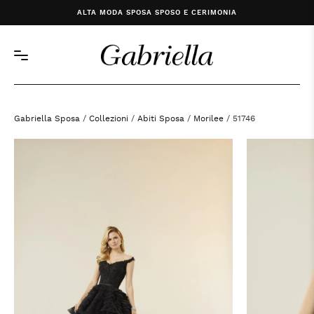
ALTA MODA SPOSA SPOSO E CERIMONIA
Gabriella Sposa
/
Collezioni
/
Abiti Sposa
/
Morilee
/ 51746