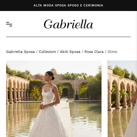
ALTA MODA SPOSA SPOSO E CERIMONIA
Gabriella Sposa
/
Collezioni
/
Abiti Sposa
/
Rosa Clara
/ Olmo