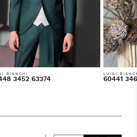
GI BIANCHI
LUIGI BIANC
448 3452 63374
60441 34