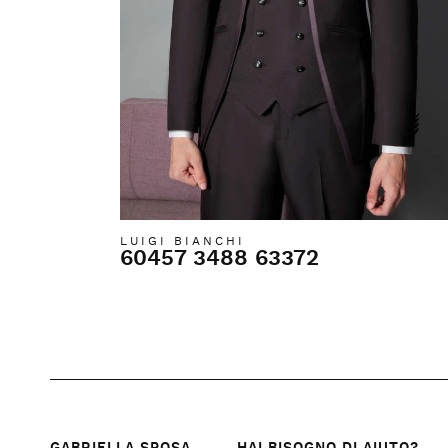
LUIGI BIANCHI
60457 3488 63372
GABRIELLA SPOSA
HAI BISOGNO DI AIUTO?