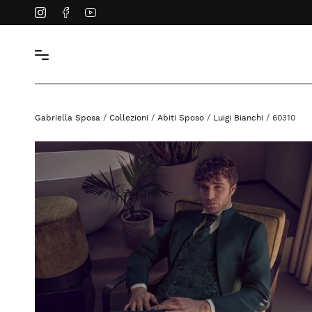
Instagram
Facebook
YouTube
Gabriella Sposa
/
Collezioni
/
Abiti Sposo
/
Luigi Bianchi
/ 60310