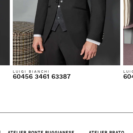
LUIGI BIANCHI
LUI
60456 3461 63387
60
ATELIER PONTE BUGGIANESE
ATELIER PRATO