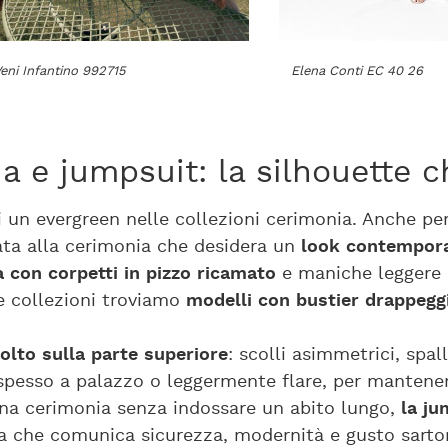
eni Infantino 992715
Elena Conti EC 40 26
a e jumpsuit: la silhouette c
un evergreen nelle collezioni cerimonia. Anche per
itata alla cerimonia che desidera un
look contempor
a con corpetti in pizzo ricamato
e maniche leggere i
tre collezioni troviamo
modelli con bustier drappeggi
lto sulla parte superiore
: scolli asimmetrici, spal
 spesso a palazzo o leggermente flare, per mantener
 una cerimonia senza indossare un abito lungo,
la ju
ta che comunica sicurezza, modernità e gusto sartor