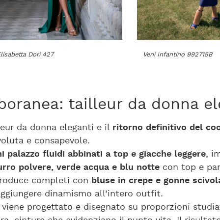
lisabetta Dori 427
Veni Infantino 992715B
oranea: tailleur da donna el
leur da donna eleganti e il
ritorno definitivo del co
voluta e consapevole.
i palazzo fluidi abbinati a top e giacche leggere
, i
zurro polvere, verde acqua e blu notte
con top e pan
troduce completi con
bluse in crepe e gonne scivol
ggiungere dinamismo all’intero outfit.
viene progettato e disegnato su proporzioni studiat