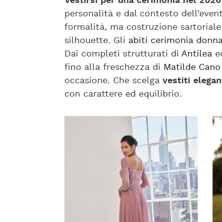
Vestirsi per una cerimonia nel 2026
personalità e dal contesto dell’even
formalità, ma costruzione sartoriale
silhouette. Gli
abiti cerimonia donn
Dai completi strutturati di
Antilea
e
fino alla freschezza di
Matilde Cano
occasione. Che scelga
vestiti elegan
con carattere ed equilibrio.