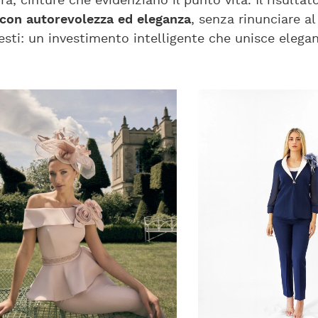
a, cinture che evidenziano il punto vita. Il risulta
 con autorevolezza ed eleganza
, senza rinunciare 
ontesti: un investimento intelligente che unisce ele