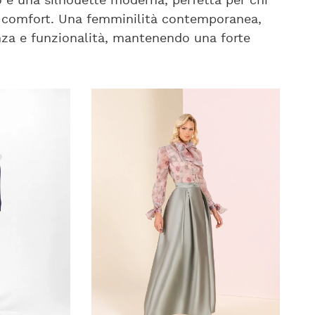
to è una silhouette moderna, perfetta per chi
al comfort. Una femminilità contemporanea,
ganza e funzionalità, mantenendo una forte