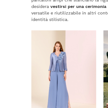
pantaloni ampi che slanciano la figur
desidera
vestirsi per una cerimonia
versatile e riutilizzabile in altri c
identità stilistica.