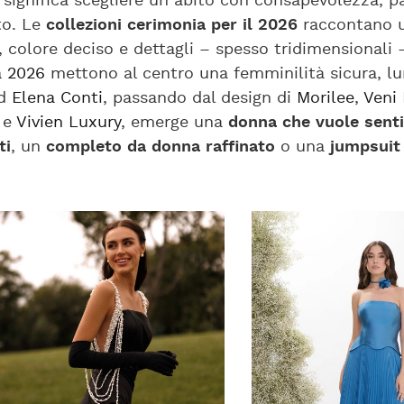
significa scegliere un abito con consapevolezza, par
to. Le
collezioni cerimonia per il 2026
raccontano un
, colore deciso e dettagli – spesso tridimensionali
a 2026
mettono al centro una femminilità sicura, lu
d
Elena Conti
, passando dal design di
Morilee
,
Veni 
e
Vivien Luxury
, emerge una
donna che vuole senti
ti
, un
completo da donna raffinato
o una
jumpsuit