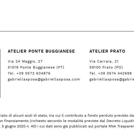
ATELIER PONTE BUGGIANESE
ATELIER PRATO
Via 24 Maggio, 27
Via Carraia, 21
51019 Ponte Buggianese (PT)
59100 Prato (PO)
Tel. +39 0572 634876
Tel. +39 0574 442698
gabriellasposa@gabriellasposa.com
gabriellasposa@gabri
ato di alcuni aiuti di stato, tra cui il contributo a fondo perduto previsto 
 e un finanziamento (richiesto secondo le modalità previste dal Decreto Liquid
. 5 giugno 2020 n. 40) i cui dati sono già pubblicati sul portale RNA Trasparen