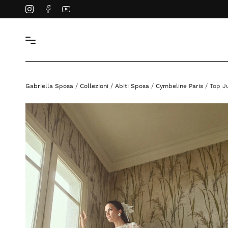
Instagram
Facebook
YouTube
Gabriella Sposa
/
Collezioni
/
Abiti Sposa
/
Cymbeline Paris
/ Top J